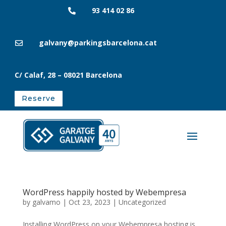
93 414 02 86

galvany@parkingsbarcelona.cat

C/ Calaf, 28
– 08021
Barcelona
Reserve
WordPress happily hosted by Webempresa
by
galvamo
|
Oct 23, 2023
|
Uncategorized
Installing WordPress on your Webempresa hosting is